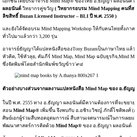
เอกชนโดยปรมาจารย์ Mind Map® ของไทย อ.ธัญญา ผลอนันต์
ผลอนันต์
วิทยากรคู่ขวัญ
( วิทยากรอบรม Mind Mapping คนที่
ลิขสิทธิ์ Buzan Licensed Instructor – BLI ปี พ.ศ. 2550 )
และยังได้จัดอบรม Mind Mapping Workshop ให้กับคนไทยทั้งภา
ทั่วไปมาแล้วกว่า 3,200 รุ่น
อาจารย์ธัญญาได้แปลหนังสือของTony Buzanเป็นภาษาไทย แล้วจ
หัวคิด, ใช้หัวลุย, คัมภีร์ Mind Map, Mind Map ฉบับธุรกิจ,Mind M
ซึ่งจัดพิมพ์โดยสำนักพิมพ์ขวัญข้าว’๙๔
ตัวอย่างบางส่วนจากผลงานแปลหนังสือ Mind Map ของ อ.ธัญญา
ในปี พ.ศ. 2555 ทาง อ.ธัญญา ผลอนันต์มีความต้องการที่จะขยายท
สอน
Mind Map®
เพิ่มขึ้น จึงพบกับ อ.อชิระวิชญ์ ภักดิ์โชติพงศ์ (อ.ริ
ศิษย์เอกผู้ร่วมสืบทอดอุดมการณ์ สืบสานเจตนารมณ์ในการเผยแพ
พัฒนาศาสตร์การคิดด้วย
Mind Map®
ของ อ.ธัญญา ผลอนันต์