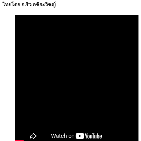
ไทยโดย อ.ริว อชิระวิชญ์