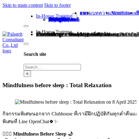
Skip to main content
Skip to footer
ผลงานอบรม
บทความ
Mindfulness Activities
เกี่ยว
In-House Training
หลักสูตร Growth Mindset
หลักสูตร Leadership Skill
หลักสูตร Teamwork and Collaboration
หลักสูตร Communication Skill
หลักสูตร Mind Map for Systematic Thinking
หลักสูตร Mindfulness at Work
หลักสูตร Complex problem solving & Decision making การแก้ปัญหาที่ซับซ้อนและการตัดสินใจ
In-House Training
ผลงานอบรม
บทความ
Mindfulness Activities
เกี่ยวกับเรา
ติดต่อเรา
หลักสูตร Growth Mindset
หลักสูตร Leadership Skill
หลักสูตร Teamwork and Collaboration
หลักสูตร Communication Skill
หลักสูตร Mind Map for Systematic Thinking
หลักสูตร Mindfulness at Work
หลักสูตร Complex problem solving & Decision making การแก้ปัญหาที่ซับซ้อนและกา
Search site
Search
×
Mindfulness before sleep : Total Relaxation
กิจกรรมพิเศษนอกจาก Clubhouse ที่เรามีฝึกปฏิบัติกันทุกค่ำคืนแล้
พิเศษที่ Line OpenChat🍀✨
🧘🏻‍♀️ Mindfulness Before Sleep 🌙