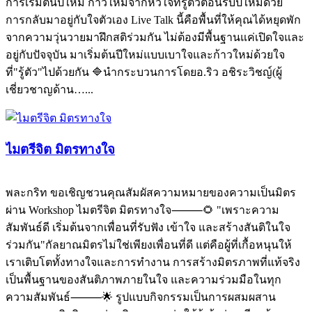
การเริ่มต้นปีใหม่ ก้าวใหม่จากหัวใจที่รู้ตัวต้อนรับปีใหม่ด้วย
การกลับมาอยู่กับใจตัวเอง Live Talk นี้คือพื้นที่ให้คุณได้หยุดพัก
จากความวุ่นวายมาฝึกสติร่วมกัน ไม่ต้องมีพื้นฐานแค่เปิดใจและ
อยู่กับปัจจุบัน มาเริ่มต้นปีใหม่แบบเบาใจและก้าวใหม่ด้วยใจ
ที่"รู้ตัว"ไปด้วยกัน 🔷นำกระบวนการโดยอ.ริว อชิระวิชญ์(ผู้
เชี่ยวชาญด้าน…...
ไมตรีจิต มิตรทางใจ
พละกริท ขอเชิญชวนคุณสัมผัสความหมายของความเป็นมิตร
ผ่าน Workshop ไมตรีจิต มิตรทางใจ⸻🌻 "เพราะความ
สัมพันธ์ดี เริ่มต้นจากเพื่อนที่รับฟัง เข้าใจ และสร้างสันติในใจ
ร่วมกัน"กัลยาณมิตรไม่ใช่เพียงเพื่อนที่ดี แต่คือผู้ที่เกื้อหนุนให้
เราเติบโตทั้งทางใจและการทำงาน การสร้างมิตรภาพที่แท้จริง
เป็นพื้นฐานของสันติภาพภายในใจ และความร่วมมือในทุก
ความสัมพันธ์⸻🌟 รูปแบบกิจกรรมเป็นการผสมผสาน