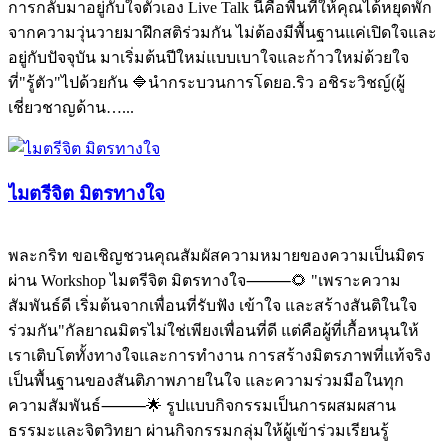
การกลับมาอยู่กับใจตัวเอง Live Talk นี้คือพื้นที่ให้คุณได้หยุดพัก
จากความวุ่นวายมาฝึกสติร่วมกัน ไม่ต้องมีพื้นฐานแค่เปิดใจและ
อยู่กับปัจจุบัน มาเริ่มต้นปีใหม่แบบเบาใจและก้าวใหม่ด้วยใจ
ที่"รู้ตัว"ไปด้วยกัน 🔷นำกระบวนการโดยอ.ริว อชิระวิชญ์(ผู้
เชี่ยวชาญด้าน…...
ไมตรีจิต มิตรทางใจ
พละกริท ขอเชิญชวนคุณสัมผัสความหมายของความเป็นมิตร
ผ่าน Workshop ไมตรีจิต มิตรทางใจ⸻🌻 "เพราะความ
สัมพันธ์ดี เริ่มต้นจากเพื่อนที่รับฟัง เข้าใจ และสร้างสันติในใจ
ร่วมกัน"กัลยาณมิตรไม่ใช่เพียงเพื่อนที่ดี แต่คือผู้ที่เกื้อหนุนให้
เราเติบโตทั้งทางใจและการทำงาน การสร้างมิตรภาพที่แท้จริง
เป็นพื้นฐานของสันติภาพภายในใจ และความร่วมมือในทุก
ความสัมพันธ์⸻🌟 รูปแบบกิจกรรมเป็นการผสมผสาน
ธรรมะและจิตวิทยา ผ่านกิจกรรมกลุ่มให้ผู้เข้าร่วมเรียนรู้