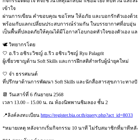
กิจกรรมดีต่อใจ ที่จะชวนให้คุณกลับมาเชื่อมโยง ทบทวน และสัม
เข้าใจ
ผ่านการเขียน คำขอบคุณ ขอโทษ ให้อภัย และบอกรักตัวเองด้วย “
พร้อมกับแลกเปลี่ยนประสบการณ์ร่วมกัน ในบรรยากาศที่อบอุ่น ด้
เป็นพื้นที่ปลอดภัยให้คุณได้มีโอกาสโอบกอดหัวใจของตัวเอง และผู
🕊️ วิทยากรโดย
🤍 อ.ริว อชิระวิชญ์ อ.ริว อชิระวิชญ์ Ryu Palagrit
ผู้เชี่ยวชาญด้าน Soft Skills และการฝึกสติสำหรับผู้นำยุคใหม่
🤍 จ๋า ธรรศมนต์
ที่ปรึกษาด้านการพัฒนา Soft Skills และนักสื่อสารสุขภาวะทางป
📆 วันเสาร์ที่ 6 กันยายน 2568
เวลา 13.00 – 15.00 น. ณ ห้องนิพพานชิมลอง ชั้น 2
📍ลิงค์ลงทะเบียน
https://register.bia.or.th/query.php?act_id=8033
*หมายเหตุ หลังจากเริ่มกิจกรรม 10 นาที ไม่รับสมาชิกที่มาทีหลัง